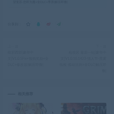
望复苏-您即为魔+全DLC+季票|解压即撸|
分享到：
上一篇
下一篇
暗邪西部|豪华中
检疫区 最后一站|豪华中
文|V1.0.5Fix+预购奖励+全
文|V1.0.10.1423-情人节-黑雾
DLC+修改器|解压即撸|
临检-孤站法则+全DLC|解压即
撸|
相关推荐