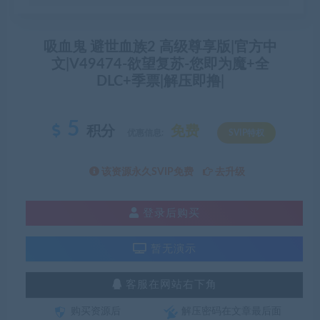
吸血鬼 避世血族2 高级尊享版|官方中
文|V49474-欲望复苏-您即为魔+全
DLC+季票|解压即撸|
5
积分
免费
优惠信息:
SVIP特权
该资源永久SVIP免费
去升级
登录后购买
暂无演示
客服在网站右下角
购买资源后
解压密码在文章最后面