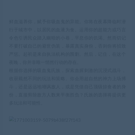
鲜血滋养你，赋予你吸血鬼的异能。你将在夜幕降临时潜
行于城市中，以居民的血液为食。运用你的超能力或巧言
令色引诱民众踏入幽暗的小巷，平息你的饥渴。然而切记
不要打破自己的避世伪装，暴露真实身份，否则你将招致
严惩。起初是来自执法机构的围剿。然后，记住，在这个
夜晚，你并非唯一悄然行动的存在。
根据你选择的吸血鬼氏族，探索血腥刺激的沉浸式战斗，
收获截然不同的玩法和策略。你会用超自然的神力上场搏
斗，还是远远地嘲讽敌人，或是凭借自己顶级掠食者的身
份，直接剪除敌方人数来平衡胜负？氏族的选择将提供更
多玩法和可能性。