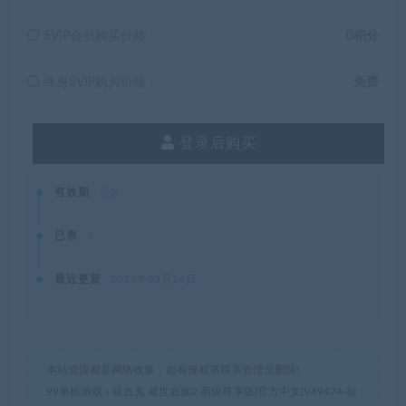
SVIP会员购买价格 :
0积分
终身SVIP购买价格 :
免费
登录后购买
有效期
永久
已售
9
最近更新
2026年02月14日
本站资源都是网络收集，如有侵权请联系管理员删除!
99单机游戏
»
吸血鬼 避世血族2 高级尊享版|官方中文|V49474-欲