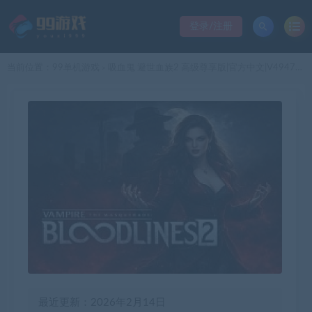
登录/注册
当前位置：
99单机游戏
吸血鬼 避世血族2 高级尊享版|官方中文|V49474-欲望复苏-您即为魔+全DLC+季票|解压即撸|
>
最近更新：2026年2月14日