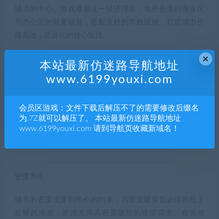
城市的中心。游戏遵循这一经济理论，地价会受到商业区
与办公区的双重辐射，搭配良好的市政设施，打造城市价
值高地，是游戏的核心玩法。
×
本站最新仿迷路导航地址
www.6199youxi.com
财富系统
财富系统与地价系统挂钩，只有地价高企的地段，才能获
会员区游戏：文件下载后解压不了的需要修改后缀名
得高财富家庭与高财富工作的青睐。在地价偏低的郊区地
为.7Z就可以解压了。 本站最新仿迷路导航地址
www.6199youxi.com 请到导航页收藏新域名！
段，无法培育城市的中高收入人口。
密度系统
城市的密度也受到地价的约束，高密度建筑也必须依托于
足够的地价，才能支撑高密度建筑的经济需求。在游戏