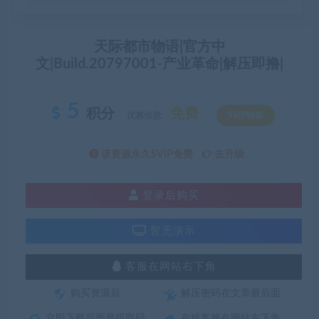
天际都市物语|官方中
文|Build.20797001-产业革命|解压即撸|
5
积分
免费
优惠信息:
SVIP特权
该资源永久SVIP免费
去升级
登录后购买
暂无演示
客服在网站右下角
购买资源后
解压密码在文章最后面
立即下载后面是提取码
在线客服在网站右下角