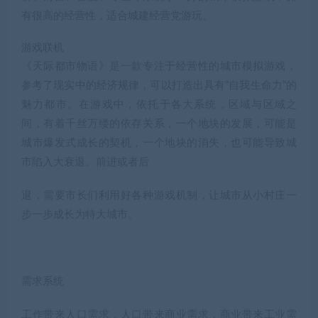
有很高的经营性，适合城建经营党游玩。
游戏联机
《天际都市物语》是一款专注于经营性的城市模拟游戏，
参考了现实中的经济规律，可以打造出具有“自我生命力”的
魅力都市。在游戏中，依托于各大系统，区域与区域之
间，有着千丝万缕的依存关系，一个地块的发展，可能是
城市爆发式成长的契机，一个地块的消失，也可能导致城
市陷入大衰退。前进或者后
退，需要市长们利用好各种游戏机制，让城市从小村庄一
步一步成长为特大城市。
需求系统
工作带来人口需求，人口带来商业需求，商业带来工业需