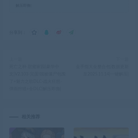
解压即撸|
分享到：
上一篇
下一篇
死亡之种 甜蜜家园|豪华中
金手指大全整合包|数据更新
文|V2.103-完蛋!我被僵尸包围
至2025.11.14|一键解压|
了+魅力之歌DLC-战火狂怒-
弹雨狩猎+全DLC|解压即撸|
相关推荐