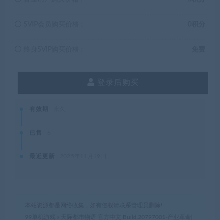
SVIP会员购买价格 :
0积分
终身SVIP购买价格 :
免费
登录后购买
有效期
永久
已售
6
最近更新
2025年11月19日
本站资源都是网络收集，如有侵权请联系管理员删除!
99单机游戏
»
天际都市物语|官方中文|Build.20797001-产业革命|