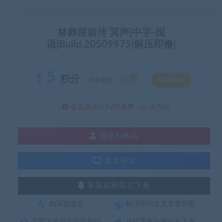
林葬屋前传 冥声|中字-国
语|Build.20509975|解压即撸|
5
积分
免费
优惠信息:
SVIP特权
该资源永久SVIP免费
去升级
登录后购买
暂无演示
客服在网站右下角
购买资源后
解压密码在文章最后面
立即下载后面是提取码
在线客服在网站右下角