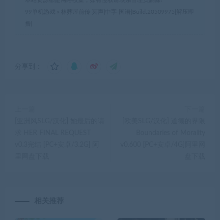
本站资源都是网络收集，如有侵权请联系管理员删除!
99单机游戏
»
林葬屋前传 冥声|中字-国语|Build.20509975|解压即
撸|
分享到：
上一篇
下一篇
[亚洲风SLG/汉化] 她最后的请
[欧美SLG/汉化] 道德的界限
求 HER FINAL REQUEST
Boundaries of Morality
v0.3完结 [PC+安卓/3.2G] 阿
v0.600 [PC+安卓/4G]阿里网
里网盘下载
盘下载
相关推荐