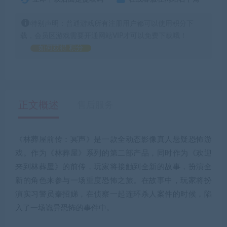
特别声明：普通游戏所有注册用户都可以使用积分下
载，会员区游戏需要开通网站VIP才可以免费下载哦！
如何获得 积分
正文概述
售后服务
《林葬屋前传：冥声》是一款全动态影像真人悬疑恐怖游
戏。作为《林葬屋》系列的第二部产品，同时作为《欢迎
来到林葬屋》的前传，玩家将接触到全新的故事，扮演全
新的角色来参与一场重度恐怖之旅。在故事中，玩家将扮
演实习警员秦招娣，在侦察一起连环杀人案件的时候，陷
入了一场诡异恐怖的事件中。