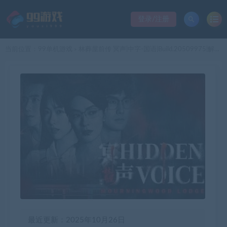
登录/注册
当前位置：
99单机游戏
林葬屋前传 冥声|中字-国语|Build.20509975|解压即撸|
>
最近更新：2025年10月26日