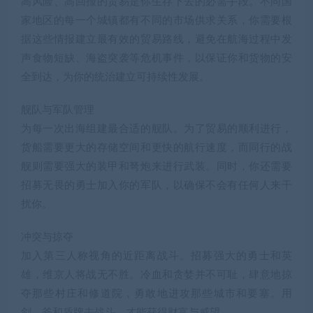
高风险、高回报的贸易是你生存下去的必需手段。不同国
家地区的每一个城镇都有不同的市场供求关系，你需要根
据这些情报建立最有效的贸易路线，避免在航海过程中发
声食物短缺、海盗突袭等危机事件，以保证你和货物的安
全到达，为你的统治建立可持续性发展。
舰队与军队管理
为每一次出海组建最合适的舰队。为了贸易的顺利进行，
货船需要更大的存储空间和更快的航行速度，而同行的战
舰则需要强大的装甲和弩炮来进行武装。同时，你还需要
招募无畏的勇士加入你的军队，以确保不会有任何人来干
扰你。
冲突与掠夺
加入第三人称视角的近距离战斗。招募强大的勇士和英
雄，维京人将战无不胜。冷血和贪婪并不可耻，肆意地掠
夺那些村庄和修道院，勇敢地进攻那些城市和要塞。用
剑、斧和盾牌去战斗，才能获得财富与威望。