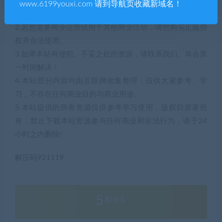
1.本站部分内容转载自其它媒体，但并不代表本站赞同其观
www.6199youxi.com 请到导航页收藏新域名！
点和对其真实性负责。
2.若您需要商业运营或用于其他商业活动，请您购买正版授
权并合法使用。
3.如果本站有侵犯、不妥之处的资源，请联系我们。将会第
一时间解决！
4.本站部分内容均由互联网收集整理，仅供大家参考、学
习，不存在任何商业目的与商业用途。
5.本站提供的所有资源仅供参考学习使用，版权归原著所
有，禁止下载本站资源参与任何商业和非法行为，请于24
小时之内删除!
解压码921119
5
积分