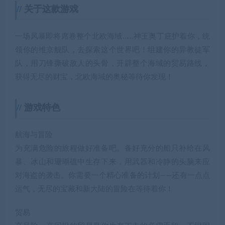
关于这款游戏
一场风暴即将席卷整个北欧海域……神王奥丁庇护着你，统
领你的维京舰队，去探索这个世界吧！组建你的异教徒军
队，用刀锋撕破敌人的头骨，开辟整个海域的贸易路线，
获得无尽的财宝，北欧海域的奥秘等待你发现！
游戏特色
航海与冒险
为充满危险的旅程做好准备吧。备好充分的船只补给在风
暴、冰山和珊瑚礁中生存下来，用武器和冷静的头脑来应
对海盗的袭击。你需要一个精心准备的计划——还有一点点
运气，无尽的宝藏和新大陆的冒险在等待着你！
贸易