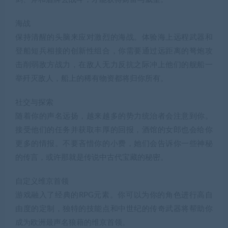
海战
保持清醒的头脑来应对激烈的海战。体验海上远程武器和
登船短兵相接的创新性组合，你需要通过远距离的弩炮攻
击削弱敌方战力，在敌人无力反抗之际冲上他们的舰船一
举歼灭敌人，船上的稀有物资都将归你所有。
社交与探索
随着你的声名远扬，越来越多的势力统治者会注意到你。
接受他们的任务并获取丰厚的回报，酒馆的女郎也会给你
更多的情报。不要吝惜你的小费，她们会告诉你一些神秘
的传言，或许那就是传说中古代宝藏的秘密。
自定义维京首领
游戏融入了经典的RPG元素。你可以为你的角色进行高自
由度的定制，独特的技能点和中世纪的传奇武器将帮助你
成为欧洲最声名狼藉的维京首领。