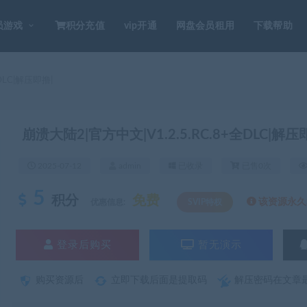
员游戏
积分充值
vip开通
网盘会员租用
下载帮助
DLC|解压即撸|
崩溃大陆2|官方中文|V1.2.5.RC.8+全DLC|解压
2025-07-12
admin
已收录
已售0次
5
积分
免费
该资源永久S
优惠信息:
SVIP特权
登录后购买
暂无演示
购买资源后
立即下载后面是提取码
解压密码在文章