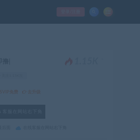
登录/注册
。
1.15K
即撸|
关注1.15K次
VIP免费
去升级
客服在网站右下角
最后面
在线客服在网站右下角