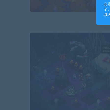
会
了。
域