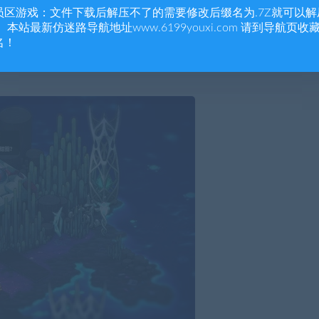
员区游戏：文件下载后解压不了的需要修改后缀名为.7Z就可以解
 本站最新仿迷路导航地址www.6199youxi.com 请到导航页收
名！