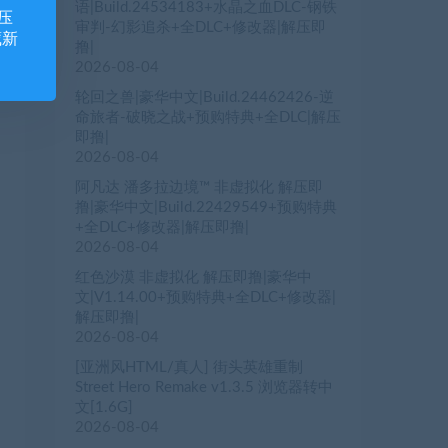
语|Build.24534183+水晶之血DLC-钢铁
压
审判-幻影追杀+全DLC+修改器|解压即
藏新
撸|
2026-08-04
轮回之兽|豪华中文|Build.24462426-逆
命旅者-破晓之战+预购特典+全DLC|解压
即撸|
2026-08-04
阿凡达 潘多拉边境™ 非虚拟化 解压即
撸|豪华中文|Build.22429549+预购特典
+全DLC+修改器|解压即撸|
2026-08-04
红色沙漠 非虚拟化 解压即撸|豪华中
文|V1.14.00+预购特典+全DLC+修改器|
解压即撸|
2026-08-04
[亚洲风HTML/真人] 街头英雄重制
Street Hero Remake v1.3.5 浏览器转中
文[1.6G]
2026-08-04