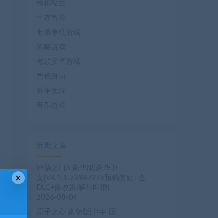
模拟经营
生存冒险
电脑单机游戏
策略游戏
老款安卓游戏
角色扮演
赛车竞技
音乐游戏
近期文章
博德之门3 豪华版|豪华中
×
文|V4.1.1.7398727+预购奖励+全
DLC+修改器|解压即撸|
2026-08-04
原子之心 豪华版|中字-国