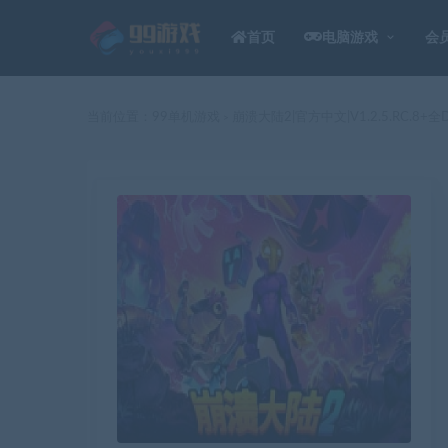
首页
电脑游戏
会
当前位置：
99单机游戏
崩溃大陆2|官方中文|V1.2.5.RC.8+全
>