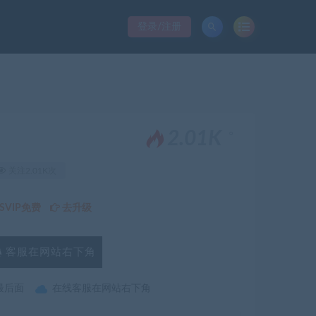
登录/注册
。
2.01K
关注2.01K次
VIP免费
去升级
客服在网站右下角
最后面
在线客服在网站右下角