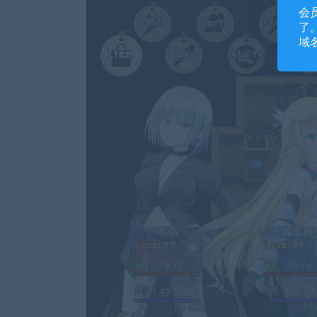
会
了。
域