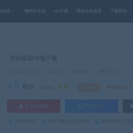
员游戏
积分充值
vip开通
网盘会员租用
下载帮助
美好家园与地下城
2021-11-04
admin
已收录
已售21次
5
积分
免费
该资源永久S
优惠信息:
SVIP特权
登录后购买
暂无演示
购买资源后
立即下载后面是提取码
解压密码在文章