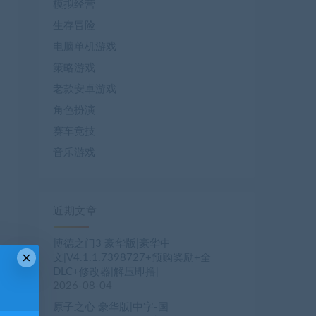
模拟经营
生存冒险
电脑单机游戏
策略游戏
老款安卓游戏
角色扮演
赛车竞技
音乐游戏
近期文章
博德之门3 豪华版|豪华中
×
文|V4.1.1.7398727+预购奖励+全
DLC+修改器|解压即撸|
2026-08-04
原子之心 豪华版|中字-国