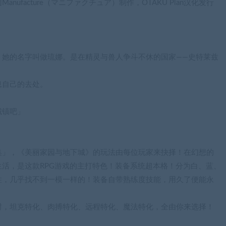
facture（マニファクチュア）制作，OTAKU Plan汉化发行
。她的名字叫做琉娜。是在精灵与兽人争斗不休的国家——史特莱兹
息自己的去处。
城镇吧」
集」，《美丽家园与地下城》的玩法由每位玩家来抉择！在幻想的
活，是这款RPG游戏的主打特色！装备系统超本格！分为白、蓝、
性，几乎找不到一模一样的！装备自带熟练度技能，用久了便能永
树，坦克特化、肉搏特化、远程特化、魔法特化，全由你来选择！