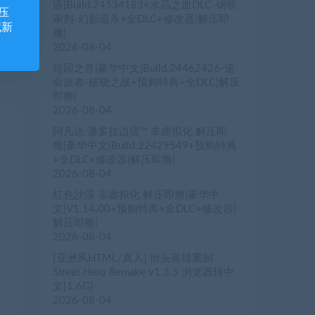
语|Build.24534183+水晶之血DLC-钢铁
压
审判-幻影追杀+全DLC+修改器|解压即
藏新
撸|
2026-08-04
轮回之兽|豪华中文|Build.24462426-逆
命旅者-破晓之战+预购特典+全DLC|解压
即撸|
2026-08-04
阿凡达 潘多拉边境™ 非虚拟化 解压即
撸|豪华中文|Build.22429549+预购特典
+全DLC+修改器|解压即撸|
2026-08-04
红色沙漠 非虚拟化 解压即撸|豪华中
文|V1.14.00+预购特典+全DLC+修改器|
解压即撸|
2026-08-04
[亚洲风HTML/真人] 街头英雄重制
Street Hero Remake v1.3.5 浏览器转中
文[1.6G]
2026-08-04