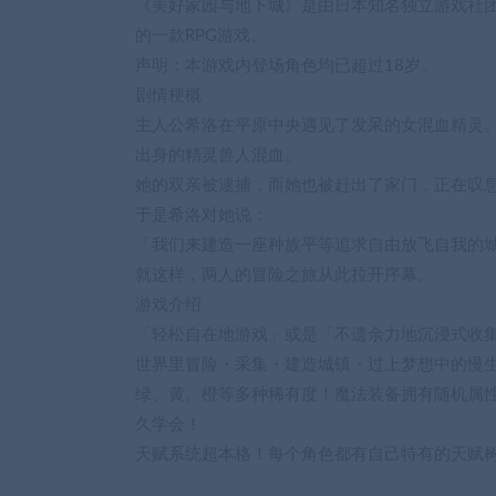
《美好家园与地下城》是由日本知名独立游戏社团Manu
的一款RPG游戏。
声明：本游戏内登场角色均已超过18岁。
剧情梗概
主人公希洛在平原中央遇见了发呆的女混血精灵
出身的精灵兽人混血。
她的双亲被逮捕，而她也被赶出了家门，正在叹
于是希洛对她说：
「我们来建造一座种族平等追求自由放飞自我的
就这样，两人的冒险之旅从此拉开序幕。
游戏介绍
「轻松自在地游戏」或是「不遗余力地沉浸式收
世界里冒险・采集・建造城镇・过上梦想中的慢生
绿、黄、橙等多种稀有度！魔法装备拥有随机属
久学会！
天赋系统超本格！每个角色都有自己特有的天赋