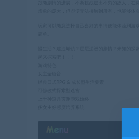
跟随剧情的进展，不断挑战层出不穷的敌人，在体
想象的庞大，但即便无法接触到所有，也能够体
玩家可以随意选择自己喜好的事情便能体验到游戏的
简单。
慢生活？建造城镇？层层递进的剧情？未知的探索
起来探索吧！！！
游戏特色
女主全语音
经典日式RPG & 成长型生活要素
可修改式探索型迷宫
上千种道具贯穿游戏始终
多女主好感度培养系统