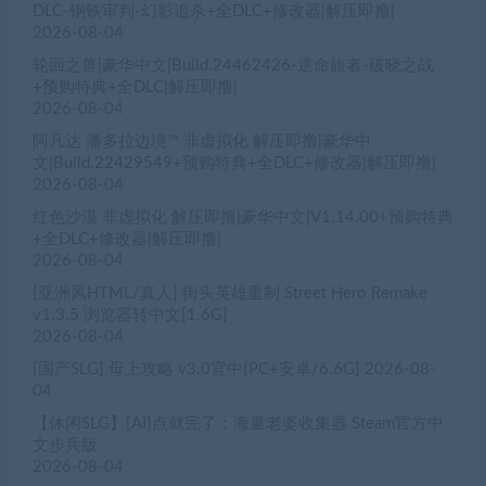
DLC-钢铁审判-幻影追杀+全DLC+修改器|解压即撸|
2026-08-04
轮回之兽|豪华中文|Build.24462426-逆命旅者-破晓之战
+预购特典+全DLC|解压即撸|
2026-08-04
阿凡达 潘多拉边境™ 非虚拟化 解压即撸|豪华中
文|Build.22429549+预购特典+全DLC+修改器|解压即撸|
2026-08-04
红色沙漠 非虚拟化 解压即撸|豪华中文|V1.14.00+预购特典
+全DLC+修改器|解压即撸|
2026-08-04
[亚洲风HTML/真人] 街头英雄重制 Street Hero Remake
v1.3.5 浏览器转中文[1.6G]
2026-08-04
[国产SLG] 母上攻略 v3.0官中[PC+安卓/6.6G]
2026-08-
04
【休闲SLG】[AI]点就完了：海量老婆收集器 Steam官方中
文步兵版
2026-08-04