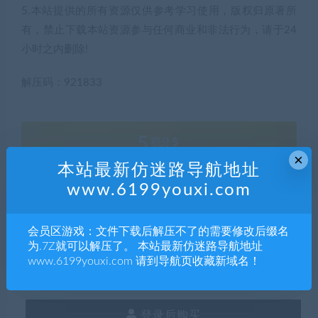
5.本站提供的所有资源仅供参考学习使用，版权归原著所
有，禁止下载本站资源参与任何商业和非法行为，请于24
小时之内删除!
解压码：921833
5
积分
×
本站最新仿迷路导航地址
www.6199youxi.com
普通用户购买价格 :
5积分
会员区游戏：文件下载后解压不了的需要修改后缀名
SVIP会员购买价格 :
0积分
为.7Z就可以解压了。 本站最新仿迷路导航地址
www.6199youxi.com 请到导航页收藏新域名！
终身SVIP购买价格 :
免费
登录后购买