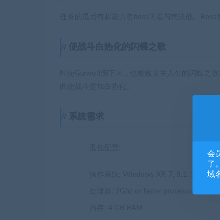
任务的最后有超能力者boss等着与您决战。Bo
使战斗白热化的闪蝶之歌
即使Gunvolt倒下来，也能被女主人公的闪蝶
曲使战斗更加白热化。
系统需求
最低配置:
会
了。
域
操作系统: Windows XP, 7, 8.1, 10
处理器: 2Ghz or faster processor
内存: 4 GB RAM