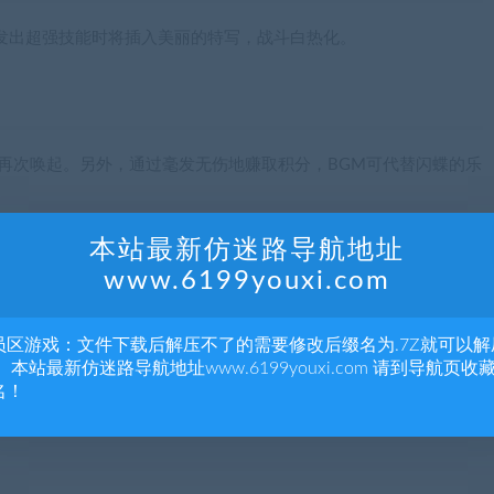
ss发出超强技能时将插入美丽的特写，战斗白热化。
之歌再次唤起。另外，通过毫发无伤地赚取积分，BGM可代替闪蝶的乐
本站最新仿迷路导航地址
www.6199youxi.com
员区游戏：文件下载后解压不了的需要修改后缀名为.7Z就可以解
 本站最新仿迷路导航地址www.6199youxi.com 请到导航页收
名！