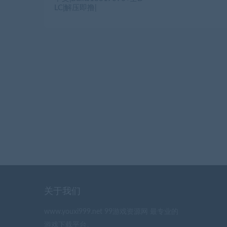
LC|解压即撸|
关于我们
www.youxi999.net 99游戏资源网 最专业的
游戏下载平台。