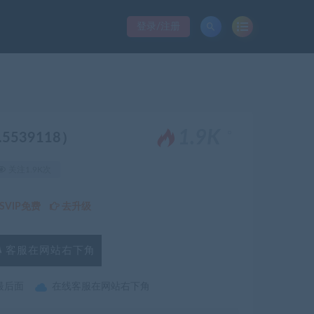
登录/注册
。
1.9K
B.5539118）
关注1.9K次
VIP免费
去升级
客服在网站右下角
最后面
在线客服在网站右下角