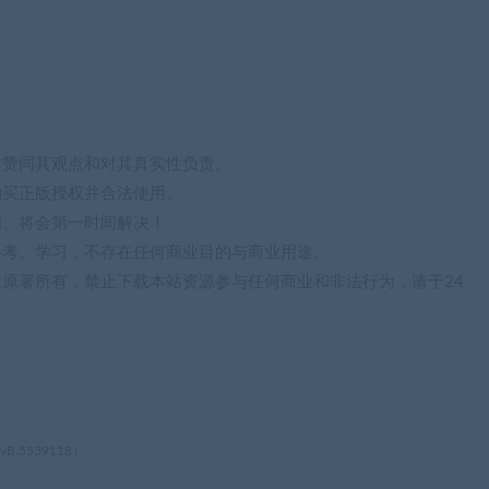
站赞同其观点和对其真实性负责。
购买正版授权并合法使用。
们。将会第一时间解决！
参考、学习，不存在任何商业目的与商业用途。
归原著所有，禁止下载本站资源参与任何商业和非法行为，请于24
（vB.5539118）