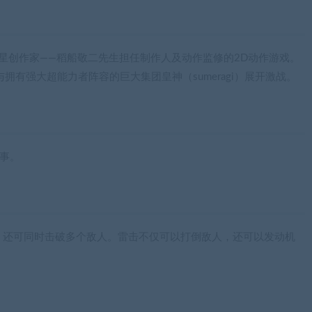
的明星创作家——稻船敬二先生担任制作人及动作监修的2D动作游戏。
，与拥有强大超能力者阵容的巨大集团皇神（sumeragi）展开激战。
本事。
，还可同时击破多个敌人。雷击不仅可以打倒敌人，还可以发动机