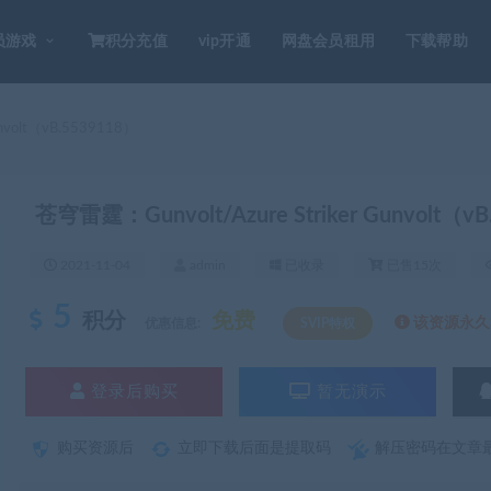
员游戏
积分充值
vip开通
网盘会员租用
下载帮助
nvolt（vB.5539118）
苍穹雷霆：Gunvolt/Azure Striker Gunvolt（v
2021-11-04
admin
已收录
已售15次
5
积分
免费
该资源永久S
优惠信息:
SVIP特权
登录后购买
暂无演示
购买资源后
立即下载后面是提取码
解压密码在文章