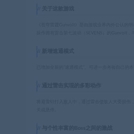
关于这款游戏
《苍穹雷霆Gunvolt》是由游戏业界内外公认
操作拥有雷击第七波动（SEVENS）的Gunvolt
新增速通模式
已增加全新的“速通模式”。可进一步考验自己的
通过雷击实现的多彩动作
将避雷针打入敌人中，通过雷击使敌人大受损伤
关或悬停。
与个性丰富的Boss之间的激战