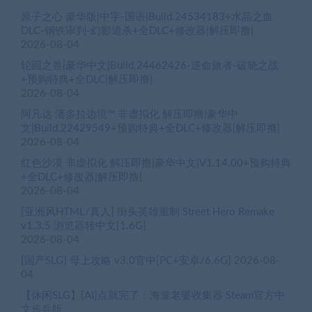
原子之心 豪华版|中字-国语|Build.24534183+水晶之血
DLC-钢铁审判-幻影追杀+全DLC+修改器|解压即撸|
2026-08-04
轮回之兽|豪华中文|Build.24462426-逆命旅者-破晓之战
+预购特典+全DLC|解压即撸|
2026-08-04
阿凡达 潘多拉边境™ 非虚拟化 解压即撸|豪华中
文|Build.22429549+预购特典+全DLC+修改器|解压即撸|
2026-08-04
红色沙漠 非虚拟化 解压即撸|豪华中文|V1.14.00+预购特典
+全DLC+修改器|解压即撸|
2026-08-04
[亚洲风HTML/真人] 街头英雄重制 Street Hero Remake
v1.3.5 浏览器转中文[1.6G]
2026-08-04
[国产SLG] 母上攻略 v3.0官中[PC+安卓/6.6G]
2026-08-
04
【休闲SLG】[AI]点就完了：海量老婆收集器 Steam官方中
文步兵版