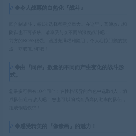
◆令人战栗的白热化『战斗』
回合制战斗，每1次选择都意义重大。在这里，普通攻击和
防御也不可或缺。请享受与众不同的深度战斗吧！
前方的BOSS很强。踏过充满艰难险阻，令人心惊胆颤的旅
途，夺取“胜利”吧！
◆由『同伴』数量的不同而产生变化的战斗形
式。
您最多可拥有10个同伴！在性格迥异的角色中选取4人，编
成队伍迎击敌人吧！您也可以编成全员高闪避率的队伍，
组成铜墙铁壁！
◆感受精美的『像素画』的魅力！