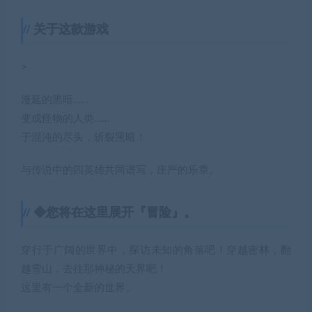
关于这款游戏
>
漫延的黑暗……
变成怪物的人类……
于混沌的尽头，斩裂黑暗！
与传说中的四英雄共同谱写，庄严的乐章。
◆您将在这里展开『冒险』。
穿行于广阔的世界中，探访未知的角落吧！穿越密林，翻
越雪山，去往那神秘的天界吧！
这里有一个全新的世界。