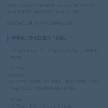
这里有色调温暖的小镇与副本，有活灵活现的怪物动画。
居住在菜单画面中的Q版角色们有自己的活动。
随着故事的进展，电车与机械兵也会登场？！
◆装载了方便快捷的『系统』！
・战斗恢复每次战斗后，HP都会恢复到满值，以便您集中
于每次战斗。
・秘宝系统
零付费道具！
游戏中不存在恢复药水等付费道具，但每当您获得1个被称
作“秘宝”的道具，角色属性就会被自动增强。
・自动战斗
本游戏装载了最大3倍速的自动战斗功能。