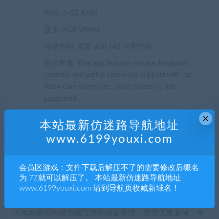
内存: 4 GB RAM
显卡: 2GB VRAM
存储空间: 需要 600 MB 可用空间
附注事项: This app features mouse, keyboard
controls and partial controller support with the
Xbox One controller. Touch screen is not
supported.
×
声明：
本站最新仿迷路导航地址
1.本站部分内容转载自其它媒体，但并不代表本站赞同其观
www.6199youxi.com
点和对其真实性负责。
2.若您需要商业运营或用于其他商业活动，请您购买正版授
会员区游戏：文件下载后解压不了的需要修改后缀名
权并合法使用。
为.7Z就可以解压了。 本站最新仿迷路导航地址
3.如果本站有侵犯、不妥之处的资源，请联系我们。将会第
www.6199youxi.com 请到导航页收藏新域名！
一时间解决！
4.本站部分内容均由互联网收集整理，仅供大家参考、学