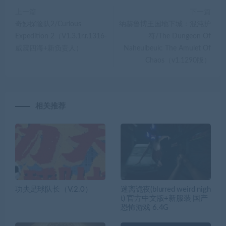
上一篇
下一篇
奇妙探险队2/Curious
纳赫鲁博王国地下城：混沌护
Expedition 2（V1.3.1r.r.1316-
符/The Dungeon Of
威震四海+新负责人）
Naheulbeuk: The Amulet Of
Chaos（v1.1290版）
相关推荐
功夫足球队长（V.2.0）
迷离诡夜(blurred weird nigh
t) 官方中文版+新服装 国产
恐怖游戏 6.4G