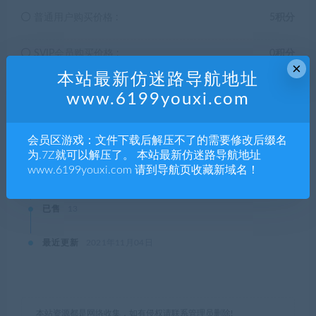
普通用户购买价格 :
5积分
SVIP会员购买价格 :
0积分
×
本站最新仿迷路导航地址
终身SVIP购买价格 :
免费
www.6199youxi.com
登录后购买
会员区游戏：文件下载后解压不了的需要修改后缀名
为.7Z就可以解压了。 本站最新仿迷路导航地址
www.6199youxi.com 请到导航页收藏新域名！
有效期
永久
已售
13
最近更新
2021年11月04日
本站资源都是网络收集，如有侵权请联系管理员删除!