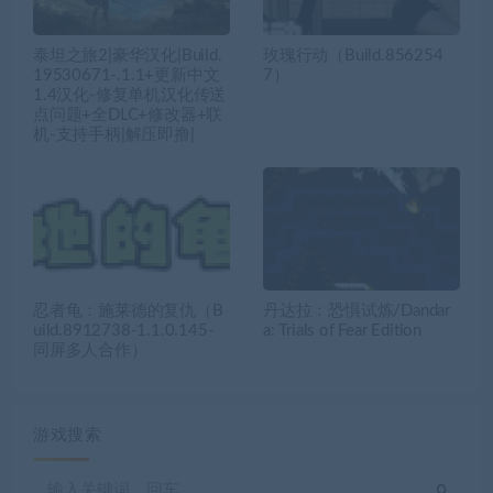
泰坦之旅2|豪华汉化|Build.
玫瑰行动（Build.856254
19530671-.1.1+更新中文
7）
1.4汉化-修复单机汉化传送
点问题+全DLC+修改器+联
机-支持手柄|解压即撸|
忍者龟：施莱德的复仇（B
丹达拉：恐惧试炼/Dandar
uild.8912738-1.1.0.145-
a: Trials of Fear Edition
同屏多人合作）
游戏搜索