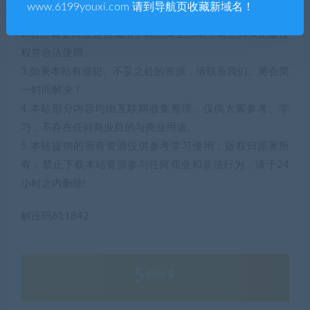
www.6199youxi.com 请到导航页收藏新域名！
点和对其真实性负责。
2.若您需要商业运营或用于其他商业活动，请您购买正版授
权并合法使用。
3.如果本站有侵犯、不妥之处的资源，请联系我们。将会第
一时间解决！
4.本站部分内容均由互联网收集整理，仅供大家参考、学
习，不存在任何商业目的与商业用途。
5.本站提供的所有资源仅供参考学习使用，版权归原著所
有，禁止下载本站资源参与任何商业和非法行为，请于24
小时之内删除!
解压码611842
5
积分