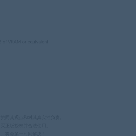
 of VRAM or equivalent
站赞同其观点和对其真实性负责。
购买正版授权并合法使用。
们。将会第一时间解决！