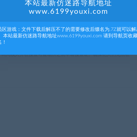
本站最新仿迷路导航地址
文化群体。这里也是一个摇摇欲坠的帝国。冷战时期的英国是文化
www.6199youxi.com
峻的内忧外患。有一个神秘组织正在密谋摧毁大英帝国，而最适合
英了。
员区游戏：文件下载后解压不了的需要修改后缀名为.7Z就可以解
 本站最新仿迷路导航地址www.6199youxi.com 请到导航页收
名！
制更加被动。当出现暴力事件时你将接到通知，但这并不是寻找犯
，询问线人并在搜查可疑场所之前申请搜查证。确保犯人们无法在