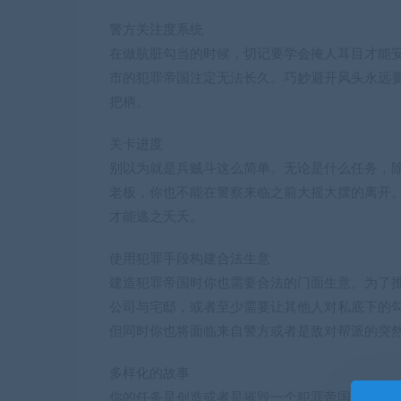
警方关注度系统
在做肮脏勾当的时候，切记要学会掩人耳目才能
市的犯罪帝国注定无法长久。巧妙避开风头永远
把柄。
关卡进度
别以为就是兵贼斗这么简单。无论是什么任务，
老板，你也不能在警察来临之前大摇大摆的离开。
才能逃之夭夭。
使用犯罪手段构建合法生意
建造犯罪帝国时你也需要合法的门面生意。为了推
公司与宅邸，或者至少需要让其他人对私底下的
但同时你也将面临来自警方或者是敌对帮派的突
多样化的故事
你的任务是创造或者是摧毁一个犯罪帝国，但是这