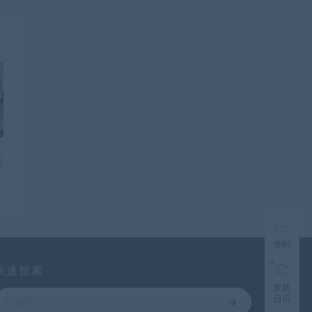
华
要
签到
快速搜索
更新
日历