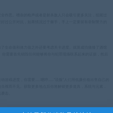
安全作恶。嘈杂的枪声或者是射杀敌人只会吸引更多关注，招摇过
要好过公开对抗，如果情况过于棘手，手上一定要留有牵制警方的
除了生命值和体力值之外还要考虑关卡进度。就算成功痛揍了酒馆
 你需要首先销毁任何能够将你与犯罪现场联系起来的证据，然后
动游戏进度，你需要……嗯哼……“说服”人们用低廉价格出售自己的
勾当视而不见。获取更多地点后你将解锁更多道具，系统与元素，
然袭击。
并不是你一个人的舞台。1960年代的伦敦充斥着垮掉的一代，摩