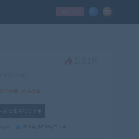
登录/注册
。
1.81K
关注1.81K次
VIP免费
去升级
客服在网站右下角
最后面
在线客服在网站右下角