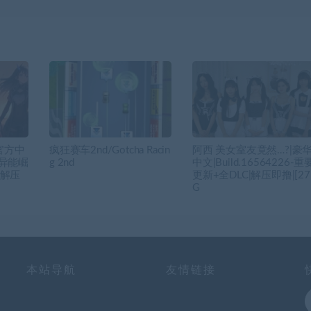
官方中
疯狂赛车2nd/Gotcha Racin
阿西 美女室友竟然…?|豪
0-异能崛
g 2nd
中文|Build.16564226-重
|解压
更新+全DLC|解压即撸|[27
G
本站导航
友情链接