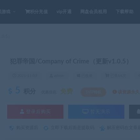
员游戏
积分充值
vip开通
网盘会员租用
下载帮助
.0.5）
犯罪帝国/Company of Crime（更新v1.0.5）
2021-11-03
admin
已收录
已售14次
5
积分
免费
该资源永久S
优惠信息:
SVIP特权
登录后购买
暂无演示
购买资源后
立即下载后面是提取码
解压密码在文章