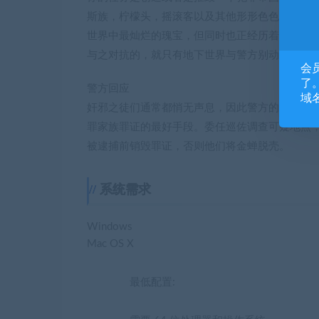
斯族，柠檬头，摇滚客以及其他形形色色的当代
世界中最灿烂的瑰宝，但同时也正经历着愈加严
与之对抗的，就只有地下世界与警方别动队的精
会
了。
警方回应
域
奸邪之徒们通常都悄无声息，因此警方的游戏机
罪家族罪证的最好手段。委任巡佐调查可疑地点
被逮捕前销毁罪证，否则他们将金蝉脱壳。
系统需求
Windows
Mac OS X
最低配置: