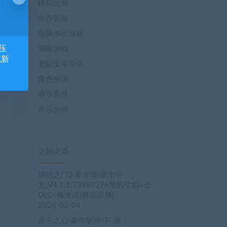
模拟经营
生存冒险
电脑单机游戏
压
策略游戏
藏新
老款安卓游戏
角色扮演
赛车竞技
音乐游戏
近期文章
博德之门3 豪华版|豪华中
文|V4.1.1.7398727+预购奖励+全
DLC+修改器|解压即撸|
2026-08-04
原子之心 豪华版|中字-国