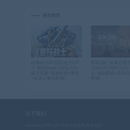
相关推荐
战锤40,000 星际战士2|中
群星战纪 深渊边境|
字-国语|Build.18282335-
文|Build.1989211
破天狂袭+预购特典+季票
起-崩裂星域+全DLC
+全DCL|解压即撸|
即撸|
关于我们
www.youxi999.net 99游戏资源网 最专业的