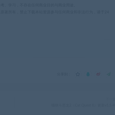
参考、学习，不存在任何商业目的与商业用途。
归原著所有，禁止下载本站资源参与任何商业和非法行为，请于24
）
分享到：
下一
喵咪斗恶龙2（Cat Quest II）更新v1.5.4