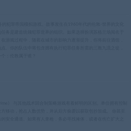
合制任务的犯罪帝国模拟游戏。故事发生在1960年代的伦敦-世界的文化
的任务是建造统领犯罪世界的组织。如果选择扮演苏格兰场闻名于
。在游戏过程中，随着在城市的影响力逐渐提升，你将前往酒馆，
地点。你的队伍中将包含拥有执行犯罪任务所需的三教九流之徒，
一个：伦敦属于谁？
f Crime》 与其他战术回合制策略游戏有着鲜明的区别。单位拥有控制
方移动，抢占人数优势，并从后方偷袭以获取包抄加成。 你甚至
击的安全通道。如果有人拿枪，务必寻找掩体，或者在伤亡扩大之