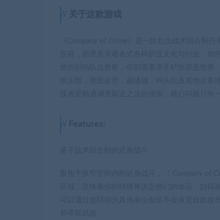
关于这款游戏
《Company of Crime》是一款包含战术回
首府，那里充斥着各式各样的亚文化与行业。你
世的别动队总督察，你则需要亲手铲除罪恶世界
俱乐部，兽医诊所，裁缝铺，码头以及其他众多
或者是精通调查取证之法的侦探。核心问题只有
Features:
基于战术回合制的近身战斗
聚焦于狭窄空间内的近身战斗，《 Company o
区域，意味着你的抉择将决定他们的命运。妨碍敌
可以通过使阴招为其他单位创造不会承受自由攻
前夺取武器。