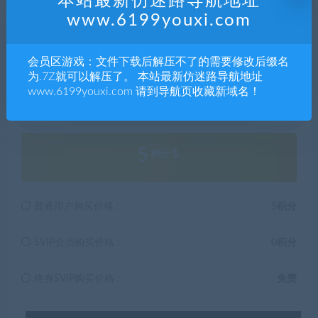
本站最新仿迷路导航地址
习，不存在任何商业目的与商业用途。
www.6199youxi.com
5.本站提供的所有资源仅供参考学习使用，版权归原著所
有，禁止下载本站资源参与任何商业和非法行为，请于24
小时之内删除!
会员区游戏：文件下载后解压不了的需要修改后缀名
为.7Z就可以解压了。 本站最新仿迷路导航地址
www.6199youxi.com 请到导航页收藏新域名！
解压码657412
5
积分
普通用户购买价格 :
5积分
SVIP会员购买价格 :
0积分
终身SVIP购买价格 :
免费