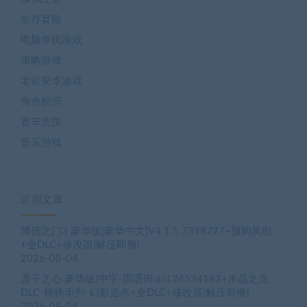
生存冒险
电脑单机游戏
策略游戏
老款安卓游戏
角色扮演
赛车竞技
音乐游戏
近期文章
博德之门3 豪华版|豪华中文|V4.1.1.7398727+预购奖励
+全DLC+修改器|解压即撸|
2026-08-04
原子之心 豪华版|中字-国语|Build.24534183+水晶之血
DLC-钢铁审判-幻影追杀+全DLC+修改器|解压即撸|
2026-08-04