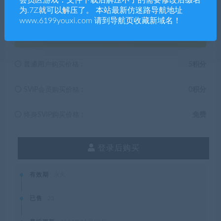
会员区游戏：文件下载后解压不了的需要修改后缀名
为.7Z就可以解压了。 本站最新仿迷路导航地址
www.6199youxi.com 请到导航页收藏新域名！
5
积分
普通用户购买价格 :
5积分
SVIP会员购买价格 :
0积分
终身SVIP购买价格 :
免费
登录后购买
有效期
永久
已售
23