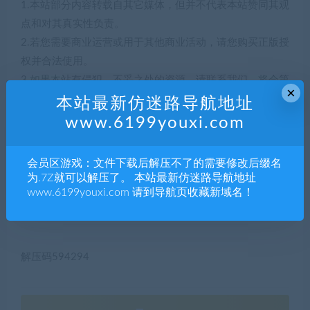
1.本站部分内容转载自其它媒体，但并不代表本站赞同其观
点和对其真实性负责。
2.若您需要商业运营或用于其他商业活动，请您购买正版授
权并合法使用。
3.如果本站有侵犯、不妥之处的资源，请联系我们。将会第
×
一时间解决！
本站最新仿迷路导航地址
4.本站部分内容均由互联网收集整理，仅供大家参考、学
www.6199youxi.com
习，不存在任何商业目的与商业用途。
5.本站提供的所有资源仅供参考学习使用，版权归原著所
会员区游戏：文件下载后解压不了的需要修改后缀名
有，禁止下载本站资源参与任何商业和非法行为，请于24
为.7Z就可以解压了。 本站最新仿迷路导航地址
小时之内删除!
www.6199youxi.com 请到导航页收藏新域名！
解压码594294