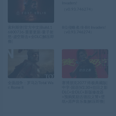
索利斯堡|官方中文|Build.1
8位侵略者/8-Bit Invaders!
6800736-重要更新-量子射
（v0.93.746274）
悠-虚空斯击+全DLC|解压即
撸|
全面战争：罗马2/Total Wa
赛博朋克2077 终极典藏版|
r: Rome II
中字-国语|V2.30+往日之影
DLC+全DLC+新版修改器
+预购奖励古德拉义警+壁
纸+原声音乐集|解压即撸|