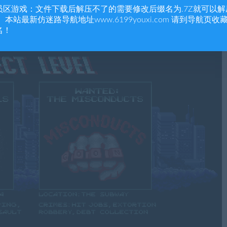
员区游戏：文件下载后解压不了的需要修改后缀名为.7Z就可以解
 本站最新仿迷路导航地址www.6199youxi.com 请到导航页收
名！