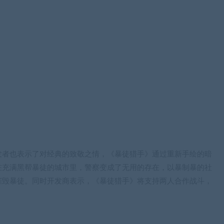
发者也表示了对经典的致敬之情，《暴徒猎手》通过重新手绘的暗
在充满黑帮暴徒的城市里，警察变成了无用的存在，以暴制暴的社
摧毁暴徒。同时开发商表示，《暴徒猎手》将支持两人合作战斗，