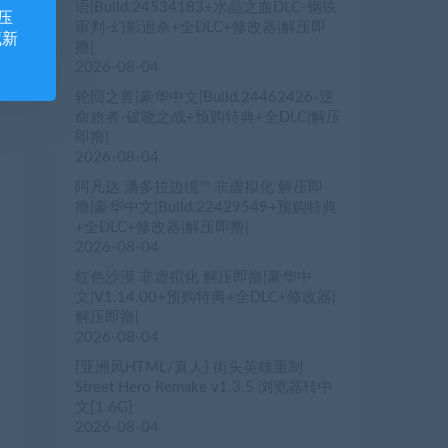
语|Build.24534183+水晶之血DLC-钢铁
压
审判-幻影追杀+全DLC+修改器|解压即
藏新
撸|
2026-08-04
轮回之兽|豪华中文|Build.24462426-逆
命旅者-破晓之战+预购特典+全DLC|解压
即撸|
2026-08-04
阿凡达 潘多拉边境™ 非虚拟化 解压即
撸|豪华中文|Build.22429549+预购特典
+全DLC+修改器|解压即撸|
2026-08-04
红色沙漠 非虚拟化 解压即撸|豪华中
文|V1.14.00+预购特典+全DLC+修改器|
解压即撸|
2026-08-04
[亚洲风HTML/真人] 街头英雄重制
Street Hero Remake v1.3.5 浏览器转中
文[1.6G]
2026-08-04