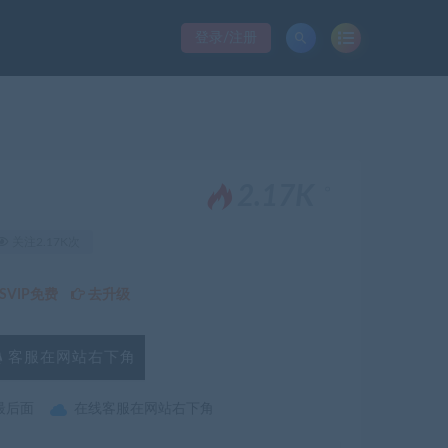
登录/注册
。
2.17K
关注2.17K次
VIP免费
去升级
客服在网站右下角
最后面
在线客服在网站右下角