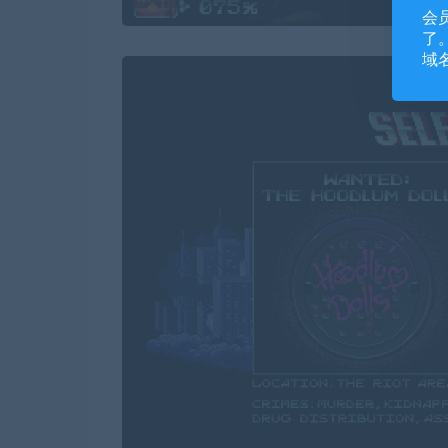
会
了。
域