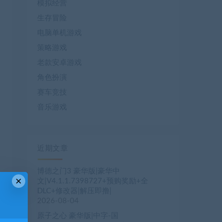
模拟经营
生存冒险
电脑单机游戏
策略游戏
老款安卓游戏
角色扮演
赛车竞技
音乐游戏
近期文章
博德之门3 豪华版|豪华中
×
文|V4.1.1.7398727+预购奖励+全
DLC+修改器|解压即撸|
2026-08-04
原子之心 豪华版|中字-国