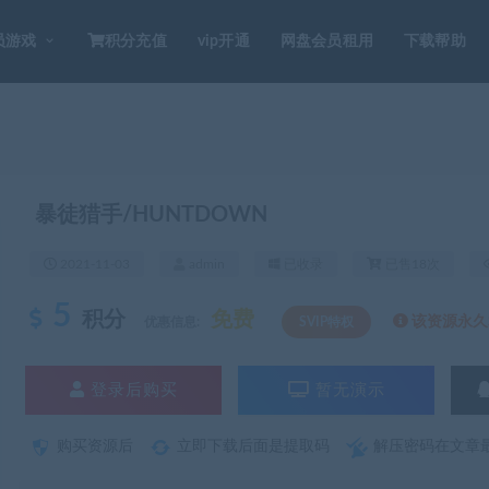
员游戏
积分充值
vip开通
网盘会员租用
下载帮助
暴徒猎手/HUNTDOWN
2021-11-03
admin
已收录
已售18次
5
积分
免费
该资源永久S
优惠信息:
SVIP特权
登录后购买
暂无演示
购买资源后
立即下载后面是提取码
解压密码在文章