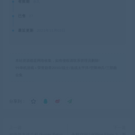
有效期
永久
已售
27
最近更新
2021年11月03日
本站资源都是网络收集，如有侵权请联系管理员删除!
99单机游戏
»
荣誉勋章2010/战士/血战太平洋/空降神兵/三部曲
合集
分享到：
上一篇
下一篇
超级复古战斗机/Super Retro
杀戮空间2/Killing Floor 2（豪