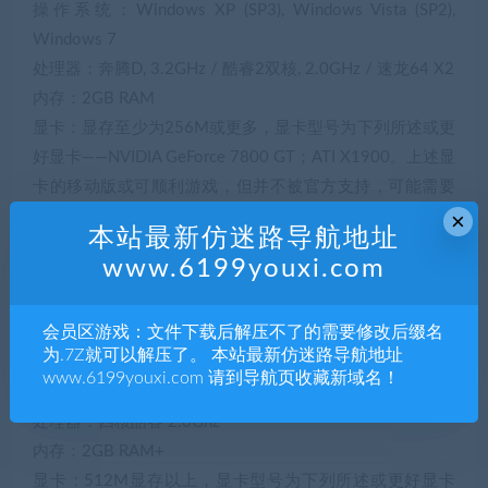
操作系统：Windows XP (SP3), Windows Vista (SP2),
Windows 7
处理器：奔腾D, 3.2GHz / 酷睿2双核, 2.0GHz / 速龙64 X2
内存：2GB RAM
显卡：显存至少为256M或更多，显卡型号为下列所述或更
好显卡——NVIDIA GeForce 7800 GT；ATI X1900。上述显
卡的移动版或可顺利游戏，但并不被官方支持，可能需要
玩家升级自己的显卡和声卡驱动。
×
本站最新仿迷路导航地址
硬盘空间：9GB
www.6199youxi.com
声卡：DirectX 9.0c兼容声卡
DirectX：DirectX 9.0c
会员区游戏：文件下载后解压不了的需要修改后缀名
光驱：8x以上CD/DVD光驱
为.7Z就可以解压了。 本站最新仿迷路导航地址
推荐系统配置要求：
www.6199youxi.com 请到导航页收藏新域名！
操作系统：Windows Vista (SP2), Windows 7
处理器：四核酷睿 2.0Ghz
内存：2GB RAM+
显卡：512M显存以上，显卡型号为下列所述或更好显卡