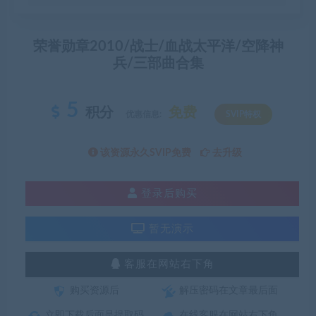
荣誉勋章2010/战士/血战太平洋/空降神
兵/三部曲合集
5
积分
免费
优惠信息:
SVIP特权
该资源永久SVIP免费
去升级
登录后购买
暂无演示
客服在网站右下角
购买资源后
解压密码在文章最后面
立即下载后面是提取码
在线客服在网站右下角