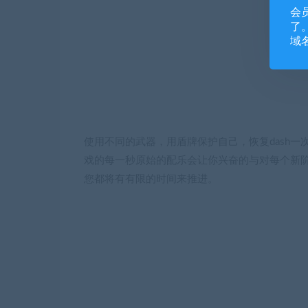
会
了。
域
使用不同的武器，用盾牌保护自己，恢复dash一次
戏的每一秒原始的配乐会让你兴奋的与对每个新
您都将有有限的时间来推进。