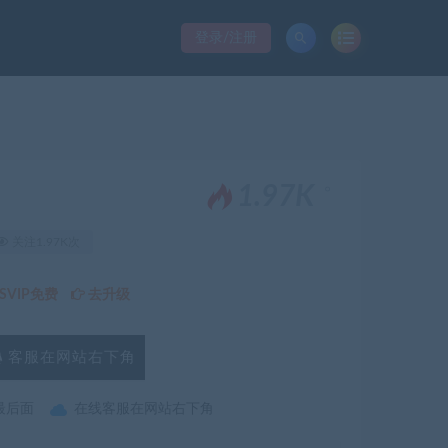
登录/注册
。
1.97K
关注1.97K次
VIP免费
去升级
客服在网站右下角
最后面
在线客服在网站右下角