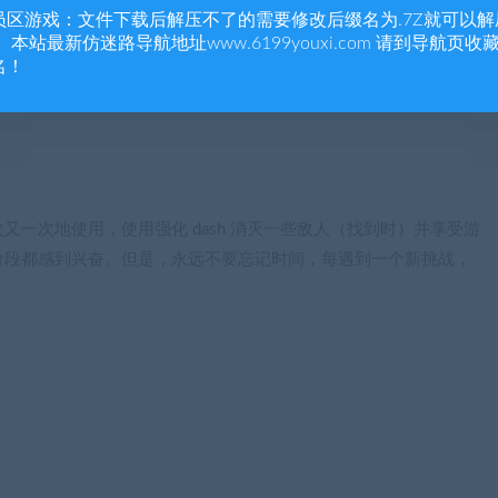
员区游戏：文件下载后解压不了的需要修改后缀名为.7Z就可以解
 本站最新仿迷路导航地址www.6199youxi.com 请到导航页收
名！
又一次地使用，使用强化 dash 消灭一些敌人（找到时）并享受游
阶段都感到兴奋。但是，永远不要忘记时间，每遇到一个新挑战，