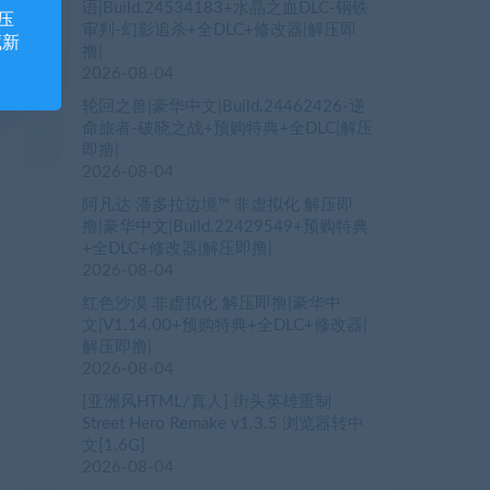
语|Build.24534183+水晶之血DLC-钢铁
压
审判-幻影追杀+全DLC+修改器|解压即
藏新
撸|
2026-08-04
轮回之兽|豪华中文|Build.24462426-逆
命旅者-破晓之战+预购特典+全DLC|解压
即撸|
2026-08-04
阿凡达 潘多拉边境™ 非虚拟化 解压即
撸|豪华中文|Build.22429549+预购特典
+全DLC+修改器|解压即撸|
2026-08-04
红色沙漠 非虚拟化 解压即撸|豪华中
文|V1.14.00+预购特典+全DLC+修改器|
解压即撸|
2026-08-04
[亚洲风HTML/真人] 街头英雄重制
Street Hero Remake v1.3.5 浏览器转中
文[1.6G]
2026-08-04