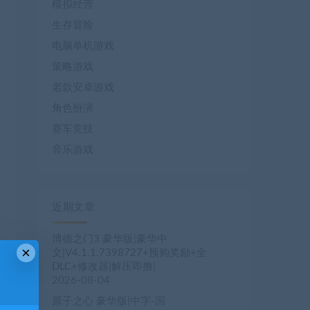
模拟经营
生存冒险
电脑单机游戏
策略游戏
老款安卓游戏
角色扮演
赛车竞技
音乐游戏
近期文章
博德之门3 豪华版|豪华中
×
文|V4.1.1.7398727+预购奖励+全
DLC+修改器|解压即撸|
2026-08-04
原子之心 豪华版|中字-国