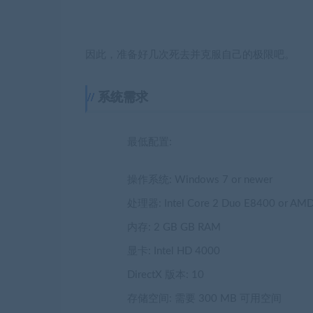
存储空间: 需要 300 MB 可用空间
声明：
1.本站部分内容转载自其它媒体，但并不代表本
2.若您需要商业运营或用于其他商业活动，请您
3.如果本站有侵犯、不妥之处的资源，请联系我
4.本站部分内容均由互联网收集整理，仅供大家
5.本站提供的所有资源仅供参考学习使用，版权
小时之内删除!
解压码895882
本站资源都是网络收集，如有侵权请联系管理员删除!
99单机游戏
»
Guns N Runs
admin
SVIP