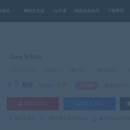
员游戏
积分充值
vip开通
网盘会员租用
下载帮助
Guns N Runs
2021-11-03
admin
已收录
已售18次
5
积分
免费
该资源永久S
优惠信息:
SVIP特权
登录后购买
暂无演示
购买资源后
立即下载后面是提取码
解压密码在文章