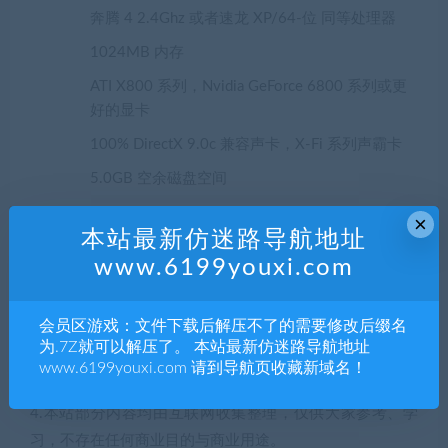
奔腾 4 2.4Ghz 或者速龙 XP/64-位 同等处理器
1024MB 内存
ATI X800 系列，Nvidia GeForce 6800 系列或更
好的显卡
100% DirectX 9.0c 兼容声卡，X-Fi 系列声霸卡
5.0GB 空余磁盘空间
×
声明：
本站最新仿迷路导航地址
1.本站部分内容转载自其它媒体，但并不代表本站赞同其观
www.6199youxi.com
点和对其真实性负责。
2.若您需要商业运营或用于其他商业活动，请您购买正版授
会员区游戏：文件下载后解压不了的需要修改后缀名
权并合法使用。
为.7Z就可以解压了。 本站最新仿迷路导航地址
3.如果本站有侵犯、不妥之处的资源，请联系我们。将会第
www.6199youxi.com 请到导航页收藏新域名！
一时间解决！
4.本站部分内容均由互联网收集整理，仅供大家参考、学
习，不存在任何商业目的与商业用途。