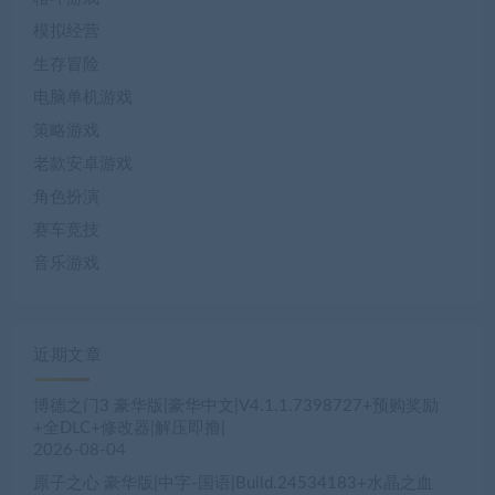
模拟经营
生存冒险
电脑单机游戏
策略游戏
老款安卓游戏
角色扮演
赛车竞技
音乐游戏
近期文章
博德之门3 豪华版|豪华中文|V4.1.1.7398727+预购奖励
+全DLC+修改器|解压即撸|
2026-08-04
原子之心 豪华版|中字-国语|Build.24534183+水晶之血