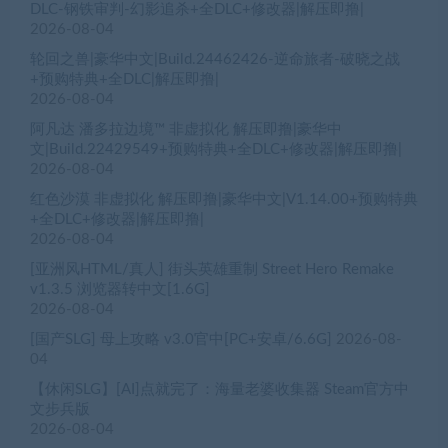
DLC-钢铁审判-幻影追杀+全DLC+修改器|解压即撸|
2026-08-04
轮回之兽|豪华中文|Build.24462426-逆命旅者-破晓之战
+预购特典+全DLC|解压即撸|
2026-08-04
阿凡达 潘多拉边境™ 非虚拟化 解压即撸|豪华中
文|Build.22429549+预购特典+全DLC+修改器|解压即撸|
2026-08-04
红色沙漠 非虚拟化 解压即撸|豪华中文|V1.14.00+预购特典
+全DLC+修改器|解压即撸|
2026-08-04
[亚洲风HTML/真人] 街头英雄重制 Street Hero Remake
v1.3.5 浏览器转中文[1.6G]
2026-08-04
[国产SLG] 母上攻略 v3.0官中[PC+安卓/6.6G]
2026-08-
04
【休闲SLG】[AI]点就完了：海量老婆收集器 Steam官方中
文步兵版
2026-08-04