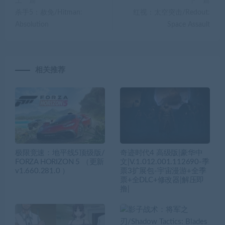
上一篇
下一篇
杀手5：赦免/Hitman:
红视：太空突击/Redout:
Absolution
Space Assault
相关推荐
极限竞速：地平线5顶级版/
奇迹时代4 高级版|豪华中
FORZA HORIZON 5 （更新
文|V.1.012.001.112690-季
v1.660.281.0 ）
票3扩展包-宇宙漫游+全季
票+全DLC+修改器|解压即
撸|