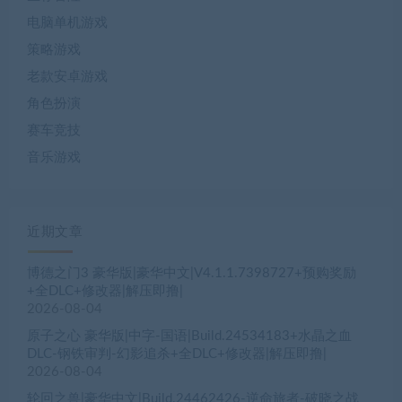
电脑单机游戏
策略游戏
老款安卓游戏
角色扮演
赛车竞技
音乐游戏
近期文章
博德之门3 豪华版|豪华中文|V4.1.1.7398727+预购奖励
+全DLC+修改器|解压即撸|
2026-08-04
原子之心 豪华版|中字-国语|Build.24534183+水晶之血
DLC-钢铁审判-幻影追杀+全DLC+修改器|解压即撸|
2026-08-04
轮回之兽|豪华中文|Build.24462426-逆命旅者-破晓之战