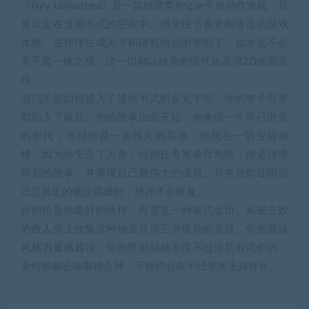
《Fury Unleashed》是一款轻度类Rogue平台动作游戏，背
景设定在漫画书式的宇宙中。感受快节奏奔跑攻击的游戏
体验。在程序生成关卡和随机物品的帮助下，你永远不会
有千篇一律之感。这一切都以精美的现代化高清2D画面呈
现。
混沌不知如何进入了漫画书式的多元宇宙，你的整个世界
都陷入了疯狂。你的故事由此开始：你来自一个早已逝去
的年代，当时你是一名伟大的英雄，但现在一切变得很
糟，因为你失去了力量！你的任务简单而危险：你必须谱
写新的故事，并再现自己最伟大的成就。只有当你证明自
己是真正的硬汉英雄时，秩序才会恢复。
你的枪是你最好的伙伴，而墨是一种新式金币。从被击败
的敌人身上收集这种物质并用它升级你的英雄。你的游戏
风格力量感越强，你的奖励就越丰厚不过这是有代价的。
全程你都必须聚精会神，不然你会在不经意间丢掉性命。