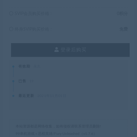
SVIP会员购买价格 :
0积分
终身SVIP购买价格 :
免费
登录后购买
有效期
永久
已售
19
最近更新
2021年11月01日
本站资源都是网络收集，如有侵权请联系管理员删除!
99单机游戏
»
恶棍英雄/Fury Unleashed（v1.7.6）