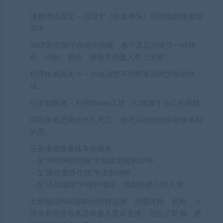
漫画书式设定 – 沉浸于《合金弹头》式画面的漫画现
实中。
360°射击的平台动作游戏。像个真正的硬汉一样跳
跃、冲刺、射击、斩击并把敌人炸上天吧！
程序生成的关卡 – 你永远想不到即将面对怎样的状
况。
可定制角色 – 利用Steam工坊，打造属于自己的英雄。
保留角色进展的永久死亡 – 你死后依然能保留收集到
的墨。
三条漫画故事线等你通关：
– 在“羽蛇神的觉醒”中迎战觉醒的邪神
– 在“血色黄昏作战”中击败纳粹，
– 在“决战地球”中保护地球，抵御外星人的入侵。
大量物品和武器助你扭转战局。用霰弹枪、机枪、火
箭发射器等等武器将敌人轰杀至渣。别忘了防御。选