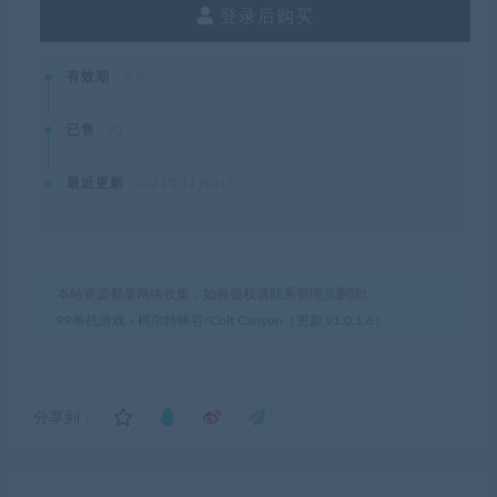
99单机游戏
»
柯尔特峡谷/Colt Canyon（更新 v1.0.1.6）
分享到：
上一篇
下一篇
猎人：野性的呼唤（v1.68整
超杀：行尸走肉/OVERKILLs
合寻血猎犬）
The Walking Dead
相关推荐