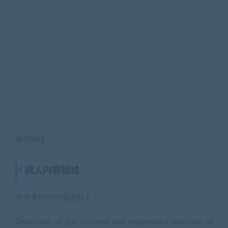
成人内容描述
开发者对内容描述如下：
Depictions of gun violence and exaggerated depiction of
blood in pixel graphics.
系统需求
最低配置:
操作系统: Windows 7 or better
处理器: CPU @ 2,2 GHZ
内存: 2 GB RAM