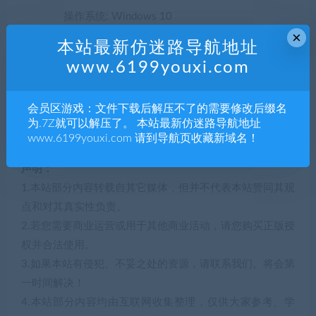
点和对其真实性负责。
2.若您需要商业运营或用于其他商业活动，请您购买正版授
×
权并合法使用。
本站最新仿迷路导航地址
3.如果本站有侵犯、不妥之处的资源，请联系我们。将会第
www.6199youxi.com
一时间解决！
4.本站部分内容均由互联网收集整理，仅供大家参考、学
会员区游戏：文件下载后解压不了的需要修改后缀名
习，不存在任何商业目的与商业用途。
为.7Z就可以解压了。 本站最新仿迷路导航地址
www.6199youxi.com 请到导航页收藏新域名！
5.本站提供的所有资源仅供参考学习使用，版权归原著所
有，禁止下载本站资源参与任何商业和非法行为，请于24
小时之内删除!
解压码157395
5
积分