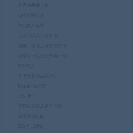
优秀的手柄支持
AI操控的伙伴
本地多人模式
为自己以及伙伴升级
随机、持续且开放的关卡
战略潜行以及快节奏行动
BOSS战
凭借直觉的游戏玩法
Roguelike元素
永久死亡
无强制刷级刷道具元素
深度游戏机制
重复可玩性高