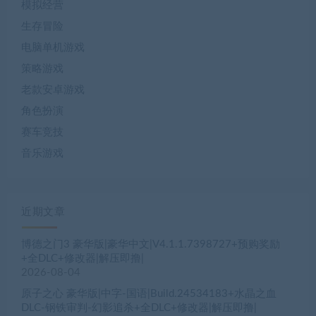
近期文章
博德之门3 豪华版|豪华中文|V4.1.1.7398727+预购奖励
+全DLC+修改器|解压即撸|
2026-08-04
原子之心 豪华版|中字-国语|Build.24534183+水晶之血
DLC-钢铁审判-幻影追杀+全DLC+修改器|解压即撸|
2026-08-04
轮回之兽|豪华中文|Build.24462426-逆命旅者-破晓之战
+预购特典+全DLC|解压即撸|
2026-08-04
阿凡达 潘多拉边境™ 非虚拟化 解压即撸|豪华中
文|Build.22429549+预购特典+全DLC+修改器|解压即撸|
2026-08-04
红色沙漠 非虚拟化 解压即撸|豪华中文|V1.14.00+预购特典
+全DLC+修改器|解压即撸|
2026-08-04
[亚洲风HTML/真人] 街头英雄重制 Street Hero Remake
v1.3.5 浏览器转中文[1.6G]