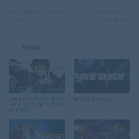
刷啊刷|官方中文|Build.191
收获日2/Payday 2
76032-妙法天成-神兵炼域|
解压即撸|
顶尖决胜 王牌版|豪华中文|
挺进地牢/Enter the Gungeo
V1.0.6099+全DLC-支持手
n
柄|解压即撸|
游戏搜索