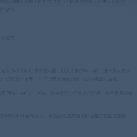
越猛烈的敌人及魔王的攻势吗？与小队并肩作战，善用英雄能力、
波的敌人。
一较高下。
定制的小队和可升级的武器，以及大量的Boss战，进一步完善玩
》也是第一个专门为PC游戏玩家设计的《战争机器》游戏。
The Hive”这个区域。途中有不少怪物进行阻拦，并且身后还有
比较传统的PVE合作类型。预告呈现的东西实际上都是炫酷的空洞，