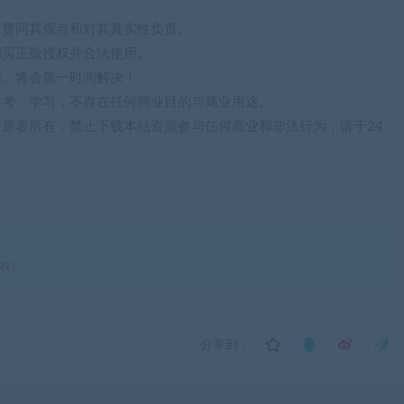
站赞同其观点和对其真实性负责。
购买正版授权并合法使用。
们。将会第一时间解决！
参考、学习，不存在任何商业目的与商业用途。
归原著所有，禁止下载本站资源参与任何商业和非法行为，请于24
战役）
分享到：