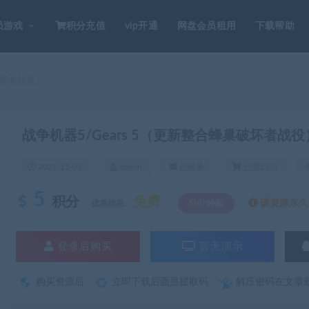
员游戏
积分充值
vip开通
网盘会员租用
下载帮助
破坏者战役）
战争机器5/Gears 5（更新整合蜂巢破坏者战役
2021-11-01
admin
已收录
已售23次
5
积分
免费
该资源永久S
优惠信息:
SVIP特权
登录后购买
暂无演示
购买资源后
立即下载后面是提取码
解压密码在文章