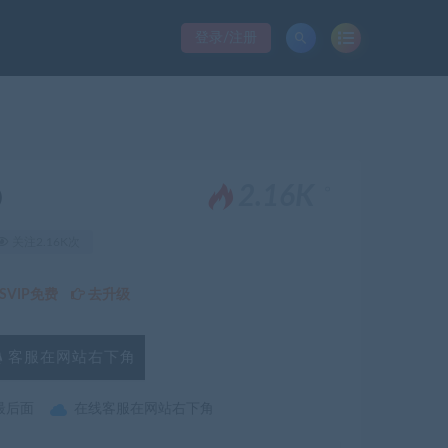
登录/注册
。
2.16K
）
关注2.16K次
VIP免费
去升级
客服在网站右下角
最后面
在线客服在网站右下角