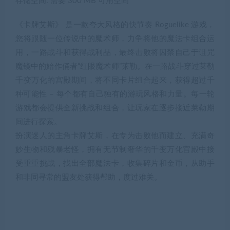
存储空间: 需要 300 MB 可用空间
《卡牌艾斯》 是一款夸大风格的快节奏 Roguelike 游戏，
您将跟随一位传说中的魔术师，力争将他的魔法卡组合运
用，一路战斗和获得战利品，最终击败将囚禁自己于诅咒
魔镜中的始作俑者“红眼魔术师”莱勒。在一路战斗穿过莱勒
千变万化的宫殿期间，将不同卡片组合起来，获得超过千
种可能性 – 每个都有自己独有的游玩风格和力量。每一轮
游戏都会提供全新挑战和组合，让玩家在逐步接近莱勒期
间进行探索。
扮演迷人的主角卡牌艾斯，在专为击败他而建立、充满奇
妙生物和残暴老怪，拥有无节制奢华的千变万化宫殿中接
受重重挑战，找出全部魔法卡，收集碎片和金币，从助手
和非同寻常的盟友处获得帮助，度过难关。