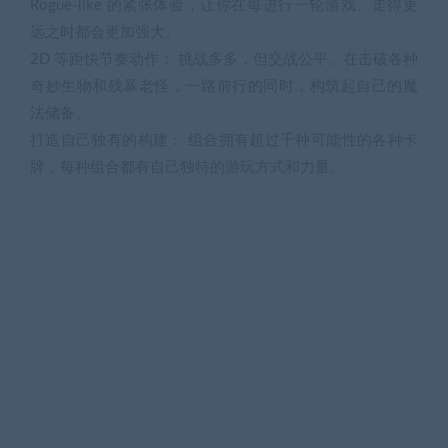
Rogue-like 的紧张体验，让你在每进行一轮游戏、走得更
远之时都会更加强大。
2D 等距快节奏动作： 挑战多多，但交战公平。在击破各种
奇妙生物和残暴老怪，一路前行的同时，构筑起自己的魔
法储备。
打造自己独有的构建： 组合拥有超过千种可能性的各种卡
牌，每种组合都有自己独特的游玩方式和力量。